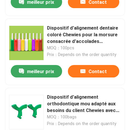
meilleur prix
Contact
Dispositif d'alignement dentaire
coloré Chewies pour la morsure
consacrée d'accolades
d'orthodonties
MOQ：100pcs
Prix：Depends on the order quantity
meilleur prix
Contact
Dispositif d'alignement
orthodontique mou adapté aux
besoins du client Chewies avec
des saveurs de fruit
MOQ：100bags
Prix：Depends on the order quantity