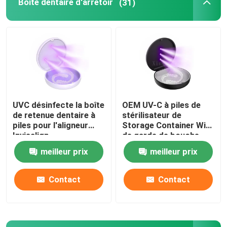
Boîte dentaire d'arrêtoir
(31)
Caisse de dispositif d'alignement avec le miroir
Dispositif d'alignement dentaire Chewies
Solvant orthodontique de dispositif d'alignement
UVC désinfecte la boîte
OEM UV-C à piles de
de retenue dentaire à
stérilisateur de
Articulateurs dentaires de laboratoire
piles pour l'aligneur
Storage Container With
Invisalign
de garde de bouche
meilleur prix
meilleur prix
Liens orthodontiques de ligature
Contact
Contact
Kit orthodontique de soin
ouvreur de bouche dentaire