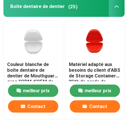
Boîte dentaire de dentier
(25)
Plateaux dentaires d'impressions
Kit de polissage dentaire
Brosse de nettoyage de dentier
Couleur blanche de
Matériel adapté aux
Cire dentaire orthodontique
boîte dentaire de
besoins du client d'ABS
dentier de Mouthguard
de Storage Container
avec l'ODM d'OEM de
With de garde de
Pièces d'éjecteur de salive
trous de conduit
bouche de dentier
meilleur prix
meilleur prix
Consommables dentaires
Contact
Contact