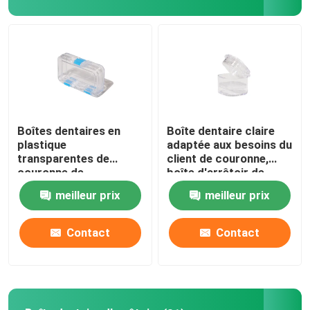
Visite d'usine
Contrôle de qualité
Contactez-nous
Boîtes dentaires en
Boîte dentaire claire
plastique
adaptée aux besoins du
transparentes de
client de couronne,
Demandez une citation
couronne de
boîte d'arrêtoir de
laboratoire avec le
dents de 1 pouce pour
meilleur prix
meilleur prix
matériel de film de la
le laboratoire dentaire
picoseconde TPU
Boîte dentaire de couronne
Contact
Contact
Boîte dentaire d'arrêtoir
Boîte dentaire de dentier