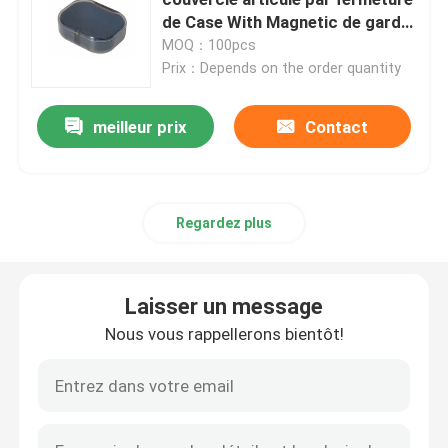
de Case With Magnetic de garde
de bouche
MOQ：100pcs
Articulateurs dentaires de laboratoire
Prix：Depends on the order quantity
Liens orthodontiques de ligature
meilleur prix
Contact
Kit orthodontique de soin
Regardez plus
ouvreur de bouche dentaire
Laisser un message
Plateaux dentaires d'impressions
Nous vous rappellerons bientôt!
Kit de polissage dentaire
Brosse de nettoyage de dentier