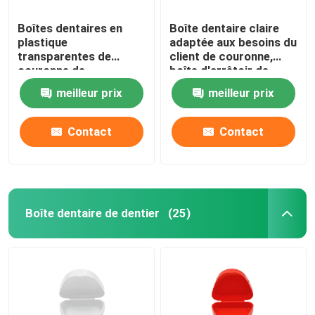
Boîtes dentaires en
Boîte dentaire claire
plastique
adaptée aux besoins du
transparentes de
client de couronne,
couronne de
boîte d'arrêtoir de
laboratoire avec le
dents de 1 pouce pour
meilleur prix
meilleur prix
matériel de film de la
le laboratoire dentaire
picoseconde TPU
Contact
Contact
Boîte dentaire de dentier
(25)