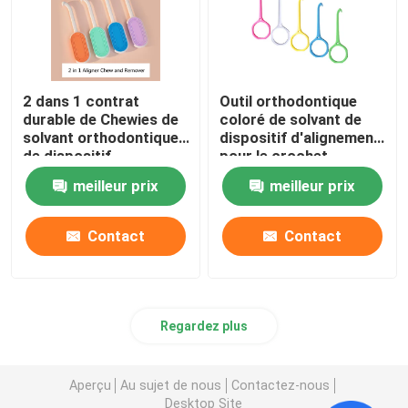
2 dans 1 contrat
Outil orthodontique
durable de Chewies de
coloré de solvant de
solvant orthodontique
dispositif d'alignement
de dispositif
pour le crochet
d'alignement avec le
d'extracteur
meilleur prix
meilleur prix
matériel de silicone
d'accolades
Contact
Contact
Regardez plus
Aperçu
Au sujet de nous
Contactez-nous
Desktop Site