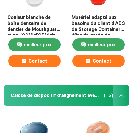
Couleur blanche de
Matériel adapté aux
boîte dentaire de
besoins du client d'ABS
dentier de Mouthguard
de Storage Container
avec l'ODM d'OEM de
With de garde de
trous de conduit
bouche de dentier
meilleur prix
meilleur prix
Contact
Contact
Caisse de dispositif d'alignement avec le miroir
(15)