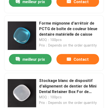
meilleur prix
Contact
Forme mignonne d'arrêtoir de
PCTG de boîte de couleur bleue
dentaire matérielle de caisse
MOQ：100pcs
Prix：Depends on the order quantity
meilleur prix
Contact
Stockage blanc de dispositif
d'alignement de dentier de Mini
Dental Retainer Box For de
couleur
MOQ：100pcs
Prix：Depends on the order quantity