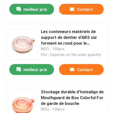
meilleur prix
Contact
Les conteneurs matériels de
support de dentier d'ABS sûr
forment en rond pour le
stockage de dispositif
MOQ：100pcs
d'alignement
Prix：Depends on the order quantity
meilleur prix
Contact
Stockage durable d'Invisalign de
Mouthguard de Box Colorful For
de garde de bouche
MOQ：100pcs