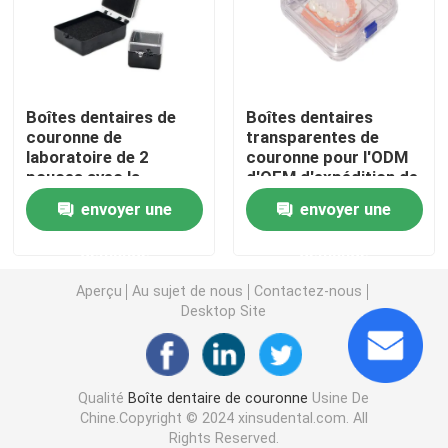
Articulateurs dentaires de laboratoire
Liens orthodontiques de ligature
Boîtes dentaires de
Boîtes dentaires
couronne de
transparentes de
laboratoire de 2
couronne pour l'ODM
pouces avec la
d'OEM d'expédition de
Kit orthodontique de soin
couleur bleue de
pont d'unité
envoyer une
envoyer une
couleur noire de
mousse
ouvreur de bouche dentaire
demande
demande
Aperçu
Au sujet de nous
Contactez-nous
Plateaux dentaires d'impressions
Desktop Site
Kit de polissage dentaire
Qualité
Boîte dentaire de couronne
Usine De
Chine.Copyright © 2024 xinsudental.com. All
Brosse de nettoyage de dentier
Rights Reserved.