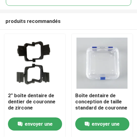
produits recommandés
2" boîte dentaire de
Boîte dentaire de
Accueil
dentier de couronne
conception de taille
de zircone
standard de couronne
A propos de nous
envoyer une
envoyer une
Contacts
demande
demande