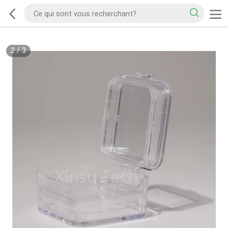
2
/
3