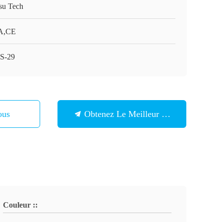
su Tech
A,CE
S-29
ous
Obtenez Le Meilleur Prix
Couleur ::