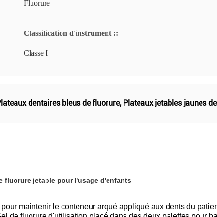
Fluorure
Classification d'instrument ::
Classe I
lateaux dentaires bleus de fluorure
,
Plateaux jetables jaunes de
e fluorure jetable pour l'usage d'enfants
s pour maintenir le conteneur arqué appliqué aux dents du patien
l de fluorure d'utilisation placé dans des deux palettes pour b