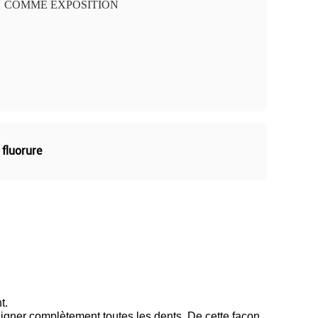
COMME EXPOSITION
 fluorure
t.
aigner complètement toutes les dents. De cette façon,