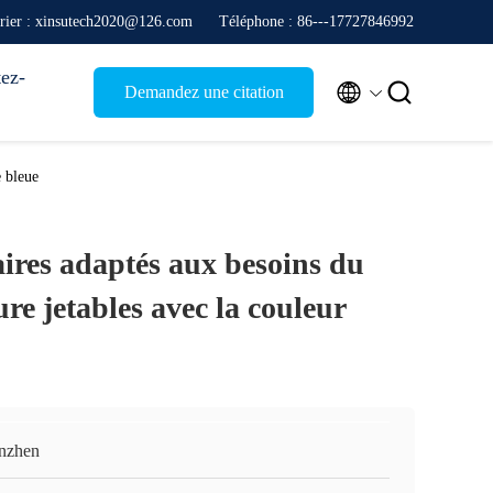
rier : xinsutech2020@126.com
Téléphone : 86---17727846992
ez-


Demandez une citation
e bleue
ires adaptés aux besoins du
ure jetables avec la couleur
nzhen