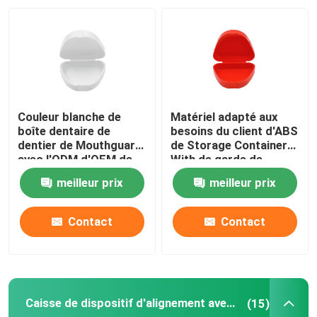
Visite d'usine
Contrôle de qualité
Couleur blanche de
Matériel adapté aux
Contactez-nous
boîte dentaire de
besoins du client d'ABS
dentier de Mouthguard
de Storage Container
avec l'ODM d'OEM de
With de garde de
trous de conduit
bouche de dentier
Demandez une citation
meilleur prix
meilleur prix
Boîte dentaire de couronne
Contact
Contact
Boîte dentaire d'arrêtoir
Caisse de dispositif d'alignement avec le miroir
(15)
Boîte dentaire de dentier