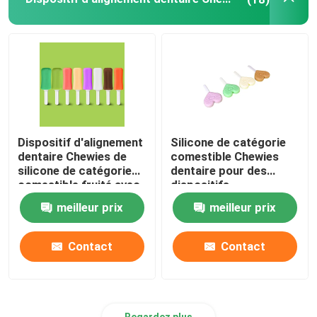
Plateaux dentaires d'impressions
Kit de polissage dentaire
Brosse de nettoyage de dentier
Dispositif d'alignement
Silicone de catégorie
dentaire Chewies de
comestible Chewies
Cire dentaire orthodontique
silicone de catégorie
dentaire pour des
comestible fruité avec
dispositifs
la poignée
d'alignement en forme
meilleur prix
meilleur prix
Pièces d'éjecteur de salive
de coeur avec la
poignée
Contact
Contact
Consommables dentaires
Regardez plus