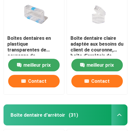
Boîtes dentaires en
Boîte dentaire claire
plastique
adaptée aux besoins du
transparentes de
client de couronne,
couronne de
boîte d'arrêtoir de
laboratoire avec le
dents de 1 pouce pour
meilleur prix
meilleur prix
matériel de film de la
le laboratoire dentaire
picoseconde TPU
Contact
Contact
Boîte dentaire d'arrêtoir
(31)