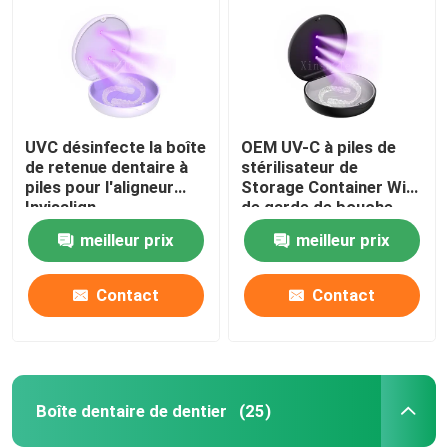
UVC désinfecte la boîte
OEM UV-C à piles de
de retenue dentaire à
stérilisateur de
piles pour l'aligneur
Storage Container With
Invisalign
de garde de bouche
meilleur prix
meilleur prix
Contact
Contact
Maison
Produits
Boîte dentaire de dentier
(25)
Au sujet de nous