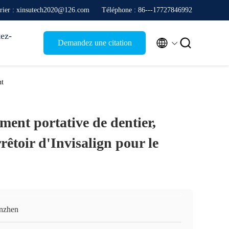
rier : xinsutech2020@126.com
Téléphone : 86---17727846992
ez-


Demandez une citation
nt
ment portative de dentier,
rêtoir d'Invisalign pour le
nzhen