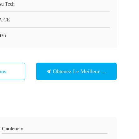
su Tech
A,CE
036
ous
Obtenez Le Meilleur Prix
Couleur ::