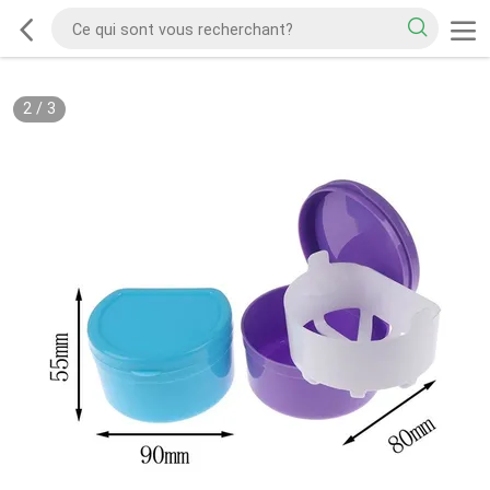
2
/
3