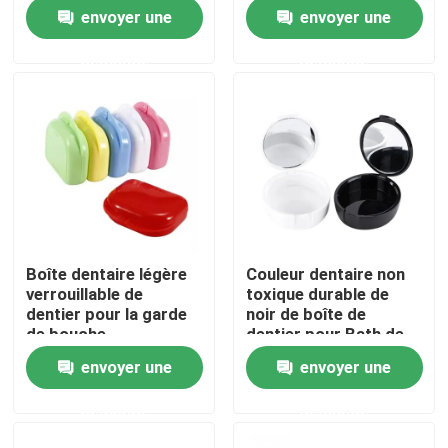
trous de conduit
garde de bouche a
envoyer une
envoyer une
approuvé
Visite d'usine
demande
demande
Contrôle de qualité
Contactez-nous
Demandez une citation
Boîte dentaire légère
Couleur dentaire non
verrouillable de
toxique durable de
Boîte dentaire de couronne
dentier pour la garde
noir de boîte de
de bouche
dentier pour Bath de
orthodontique
dents de Fasle
envoyer une
envoyer une
Boîte dentaire d'arrêtoir
demande
demande
Boîte dentaire de dentier