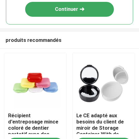
Continuer
produits recommandés
Maison
Récipient
Le CE adapté aux
Produits
d'entreposage mince
besoins du client de
coloré de dentier
miroir de Storage
portatif avec des
Container With de
Au sujet de nous