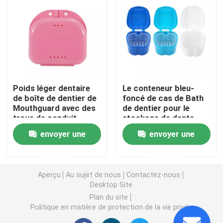
Caisse de dispositif d'alignement avec le miroir
Dispositif d'alignement dentaire Chewies
Poids léger dentaire
Le conteneur bleu-
Solvant orthodontique de dispositif d'alignement
de boîte de dentier de
foncé de cas de Bath
Mouthguard avec des
de dentier pour le
trous de conduit
stockage de dents
Articulateurs dentaires de laboratoire
fausses
envoyer une
envoyer une
imperméabilisent
Liens orthodontiques de ligature
demande
demande
Aperçu
Au sujet de nous
Contactez-nous
Kit orthodontique de soin
Desktop Site
Plan du site
Politique en matière de protection de la vie privée
ouvreur de bouche dentaire