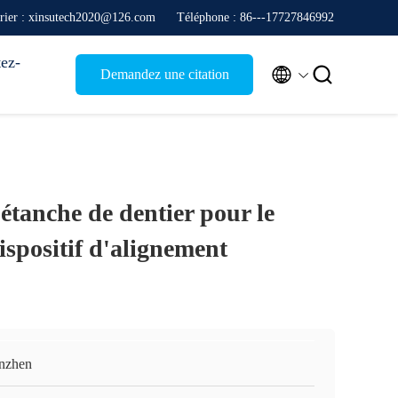
rier : xinsutech2020@126.com
Téléphone : 86---17727846992
ez-


Demandez une citation
 étanche de dentier pour le
ispositif d'alignement
nzhen