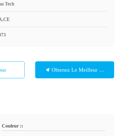
su Tech
A,CE
073
ous
Obtenez Le Meilleur Prix
Couleur ::