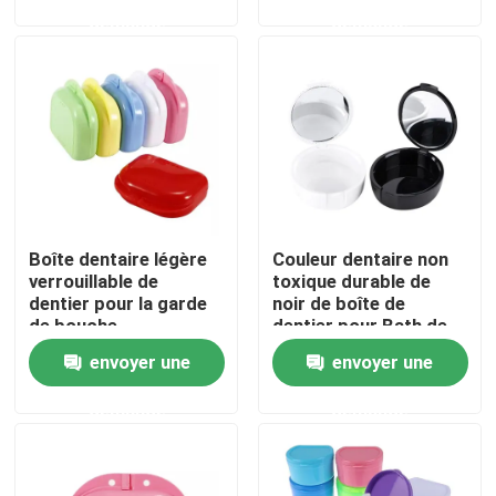
demande
demande
Produits
Boîte dentaire de couronne
Boîte dentaire d'arrêtoir
Boîte dentaire légère
Couleur dentaire non
Boîte dentaire de dentier
verrouillable de
toxique durable de
dentier pour la garde
noir de boîte de
de bouche
dentier pour Bath de
Caisse de dispositif d'alignement avec le miroir
orthodontique
dents de Fasle
envoyer une
envoyer une
demande
demande
Dispositif d'alignement dentaire Chewies
Solvant orthodontique de dispositif d'alignement