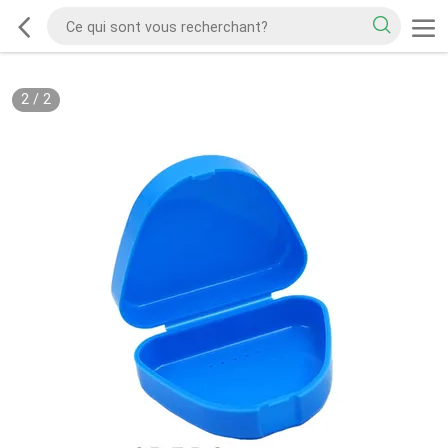
2
/
2