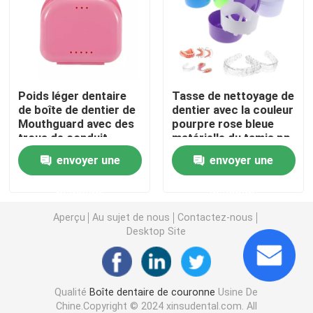
Articulateurs dentaires de laboratoire
Liens orthodontiques de ligature
Poids léger dentaire
Tasse de nettoyage de
de boîte de dentier de
dentier avec la couleur
Mouthguard avec des
pourpre rose bleue
Kit orthodontique de soin
trous de conduit
matérielle du tamis pp
envoyer une
envoyer une
ouvreur de bouche dentaire
demande
demande
Plateaux dentaires d'impressions
Aperçu
Au sujet de nous
Contactez-nous
Desktop Site
Kit de polissage dentaire
Qualité
Boîte dentaire de couronne
Usine De
Brosse de nettoyage de dentier
Chine.Copyright © 2024 xinsudental.com. All