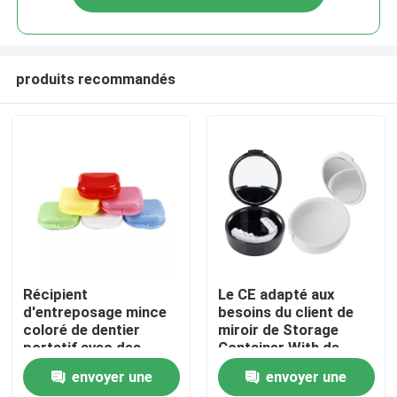
produits recommandés
Accueil
Récipient
Le CE adapté aux
d'entreposage mince
besoins du client de
coloré de dentier
miroir de Storage
A propos de nous
portatif avec des
Container With de
trous de conduit
garde de bouche a
envoyer une
envoyer une
approuvé
Contacts