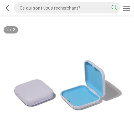
2
/
2