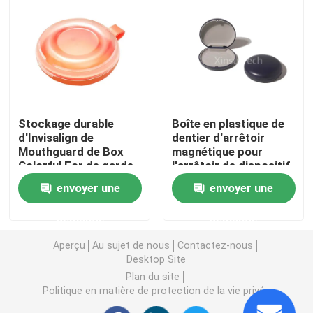
Caisse de dispositif d'alignement avec le miroir
Dispositif d'alignement dentaire Chewies
Stockage durable
Boîte en plastique de
Solvant orthodontique de dispositif d'alignement
d'Invisalign de
dentier d'arrêtoir
Mouthguard de Box
magnétique pour
Colorful For de garde
l'arrêtoir de dispositif
Articulateurs dentaires de laboratoire
de bouche
d'alignement
envoyer une
envoyer une
d'Invisalign
Liens orthodontiques de ligature
demande
demande
Aperçu
Au sujet de nous
Contactez-nous
Kit orthodontique de soin
Desktop Site
Plan du site
Politique en matière de protection de la vie privée
ouvreur de bouche dentaire