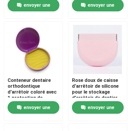
de cas
dentier de lumière UV
envoyer une
envoyer une
mince
Visite d'usine
demande
demande
Contrôle de qualité
Contactez-nous
Demandez une citation
Conteneur dentaire
Rose doux de caisse
orthodontique
d'arrêtoir de silicone
Boîte dentaire de couronne
d'arrêtoir coloré avec
pour le stockage
1 protection de
d'arrêtoir de dentier
silicone
d'Invisalign
envoyer une
envoyer une
Boîte dentaire d'arrêtoir
demande
demande
Boîte dentaire de dentier