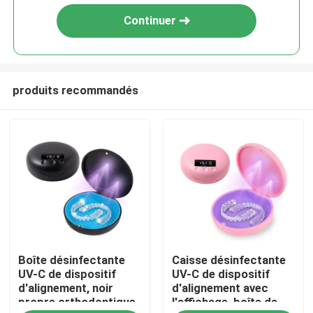
Continuer
produits recommandés
Maison
Boîte désinfectante
Caisse désinfectante
Produits
UV-C de dispositif
UV-C de dispositif
d'alignement, noir
d'alignement avec
propre orthodontique
l'affichage, boîte de
Au sujet de nous