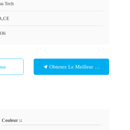
su Tech
A,CE
036
ous
Obtenez Le Meilleur Prix
Couleur ::