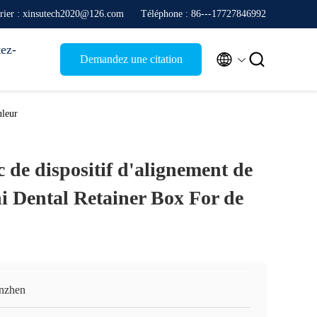
rier : xinsutech2020@126.com
Téléphone : 86---17727846992
ez-


Demandez une citation
uleur
 de dispositif d'alignement de
i Dental Retainer Box For de
nzhen