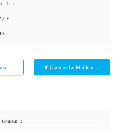
su Tech
A,CE
076
ous
Obtenez Le Meilleur Prix
Couleur ::