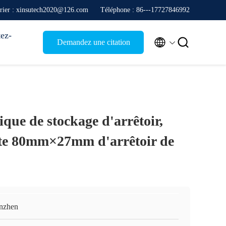
rier : xinsutech2020@126.com
Téléphone : 86---17727846992
ez-


Demandez une citation
que de stockage d'arrêtoir,
oîte 80mm×27mm d'arrêtoir de
nzhen