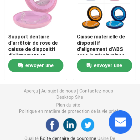
Caisse de dispositif d'alignement avec le miroir
Dispositif d'alignement dentaire Chewies
Support dentaire
Caisse matérielle de
d'arrêtoir de rose de
dispositif
caisse de dispositif
d'alignement d'ABS
d'alignement et
avec le miroir mince
Solvant orthodontique de dispositif d'alignement
d'arrêtoir autour de
avec les trous de
envoyer une
envoyer une
forme
conduit réglables
Articulateurs dentaires de laboratoire
demande
demande
Aperçu
Au sujet de nous
Contactez-nous
Liens orthodontiques de ligature
Desktop Site
Plan du site
Politique en matière de protection de la vie privée
Kit orthodontique de soin
ouvreur de bouche dentaire
Qualité
Boîte dentaire de couronne
Usine De