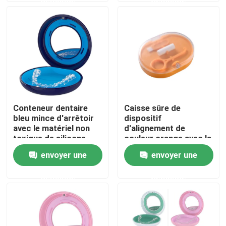
Visite d'usine
Contrôle de qualité
Contactez-nous
Conteneur dentaire
Caisse sûre de
bleu mince d'arrêtoir
dispositif
Demandez une citation
avec le matériel non
d'alignement de
toxique de silicone
couleur orange avec la
d'ABS
fermeture magnétique
envoyer une
envoyer une
Boîte dentaire de couronne
de miroir
demande
demande
Boîte dentaire d'arrêtoir
Boîte dentaire de dentier