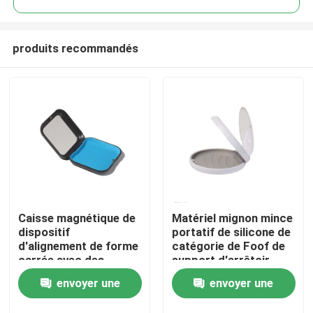
produits recommandés
Caisse magnétique de
Matériel mignon mince
Maison
dispositif
portatif de silicone de
d'alignement de forme
catégorie de Foof de
carrée avec des
support d'arrêtoir
Produits
couleurs multi de
avec le miroir
envoyer une
envoyer une
contrat de miroir
Au sujet de nous
demande
demande