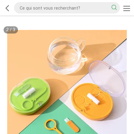
2
/
3