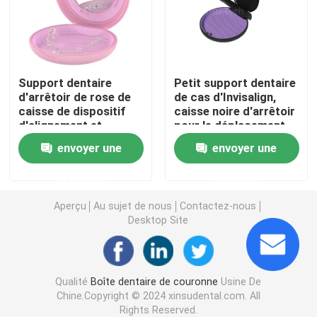
Articulateurs dentaires de laboratoire
Liens orthodontiques de ligature
Support dentaire
Petit support dentaire
d'arrêtoir de rose de
de cas d'Invisalign,
caisse de dispositif
caisse noire d'arrêtoir
d'alignement et
pour le déplacement
Kit orthodontique de soin
d'arrêtoir autour de
envoyer une
envoyer une
forme
ouvreur de bouche dentaire
demande
demande
Aperçu
Au sujet de nous
Contactez-nous
Plateaux dentaires d'impressions
Desktop Site
Kit de polissage dentaire
Qualité
Boîte dentaire de couronne
Usine De
Chine.Copyright © 2024 xinsudental.com. All
Brosse de nettoyage de dentier
Rights Reserved.