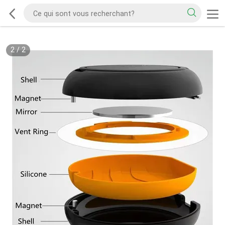
2
/
2