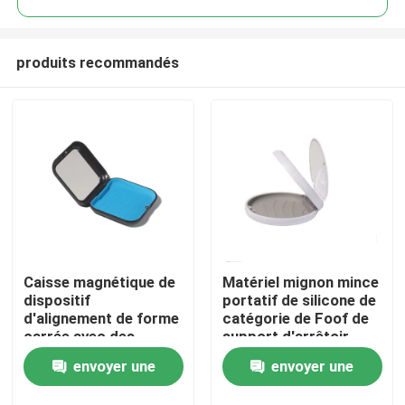
produits recommandés
Caisse magnétique de
Matériel mignon mince
Accueil
dispositif
portatif de silicone de
d'alignement de forme
catégorie de Foof de
carrée avec des
support d'arrêtoir
A propos de nous
couleurs multi de
avec le miroir
envoyer une
envoyer une
contrat de miroir
Contacts
demande
demande