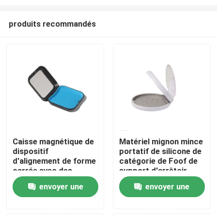
produits recommandés
Caisse magnétique de
Matériel mignon mince
dispositif
portatif de silicone de
Accueil
d'alignement de forme
catégorie de Foof de
carrée avec des
support d'arrêtoir
couleurs multi de
avec le miroir
A propos de nous
envoyer une
envoyer une
contrat de miroir
demande
demande
Contacts