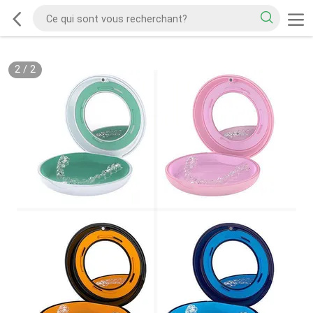
2
/
2