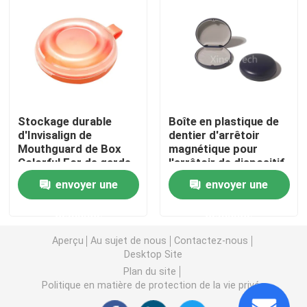
Caisse de dispositif d'alignement avec le miroir
Dispositif d'alignement dentaire Chewies
Stockage durable
Boîte en plastique de
Solvant orthodontique de dispositif d'alignement
d'Invisalign de
dentier d'arrêtoir
Mouthguard de Box
magnétique pour
Colorful For de garde
l'arrêtoir de dispositif
Articulateurs dentaires de laboratoire
de bouche
d'alignement
envoyer une
envoyer une
d'Invisalign
Liens orthodontiques de ligature
demande
demande
Aperçu
Au sujet de nous
Contactez-nous
Kit orthodontique de soin
Desktop Site
Plan du site
Politique en matière de protection de la vie privée
ouvreur de bouche dentaire