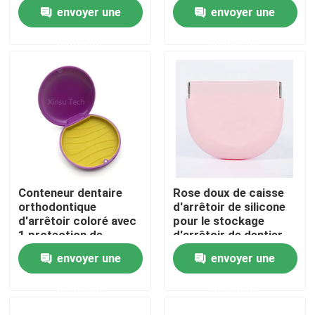
de cas
dentier de lumière UV
envoyer une
envoyer une
mince
Visite d'usine
demande
demande
Contrôle de qualité
Contactez-nous
Demandez une citation
Conteneur dentaire
Rose doux de caisse
orthodontique
d'arrêtoir de silicone
Boîte dentaire de couronne
d'arrêtoir coloré avec
pour le stockage
1 protection de
d'arrêtoir de dentier
silicone
d'Invisalign
envoyer une
envoyer une
Boîte dentaire d'arrêtoir
demande
demande
Boîte dentaire de dentier