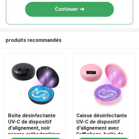
Continuer
produits recommandés
Maison
Boîte désinfectante
Caisse désinfectante
Produits
UV-C de dispositif
UV-C de dispositif
d'alignement, noir
d'alignement avec
propre orthodontique
l'affichage, boîte de
Au sujet de nous