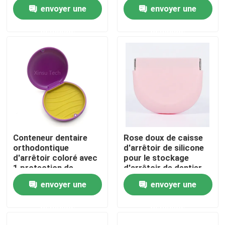
de cas
dentier de lumière UV
envoyer une
envoyer une
mince
Produits
demande
demande
Boîte dentaire de couronne
Boîte dentaire d'arrêtoir
Boîte dentaire de dentier
Conteneur dentaire
Rose doux de caisse
orthodontique
d'arrêtoir de silicone
Caisse de dispositif d'alignement avec le miroir
d'arrêtoir coloré avec
pour le stockage
1 protection de
d'arrêtoir de dentier
silicone
d'Invisalign
envoyer une
envoyer une
Dispositif d'alignement dentaire Chewies
demande
demande
Solvant orthodontique de dispositif d'alignement