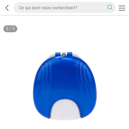
2
/
3