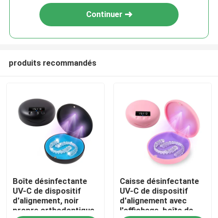
Continuer
produits recommandés
Accueil
Boîte désinfectante
Caisse désinfectante
A propos de nous
UV-C de dispositif
UV-C de dispositif
d'alignement, noir
d'alignement avec
propre orthodontique
l'affichage, boîte de
Contacts