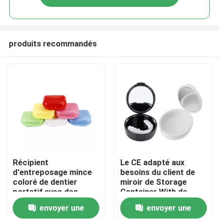
produits recommandés
Maison
Récipient
Le CE adapté aux
d'entreposage mince
besoins du client de
coloré de dentier
miroir de Storage
Produits
portatif avec des
Container With de
trous de conduit
garde de bouche a
envoyer une
envoyer une
approuvé
Au sujet de nous