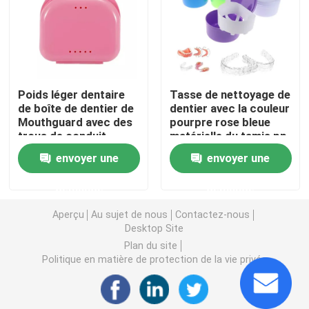
Caisse de dispositif d'alignement avec le miroir
Dispositif d'alignement dentaire Chewies
Poids léger dentaire
Tasse de nettoyage de
de boîte de dentier de
dentier avec la couleur
Mouthguard avec des
pourpre rose bleue
Solvant orthodontique de dispositif d'alignement
trous de conduit
matérielle du tamis pp
envoyer une
envoyer une
Articulateurs dentaires de laboratoire
demande
demande
Liens orthodontiques de ligature
Aperçu
Au sujet de nous
Contactez-nous
Desktop Site
Plan du site
Kit orthodontique de soin
Politique en matière de protection de la vie privée
ouvreur de bouche dentaire