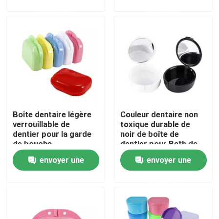
demande
demande
Visite d'usine
Contrôle de qualité
Contactez-nous
Boîte dentaire légère
Couleur dentaire non
Demandez une citation
verrouillable de
toxique durable de
dentier pour la garde
noir de boîte de
de bouche
dentier pour Bath de
Boîte dentaire de couronne
orthodontique
dents de Fasle
envoyer une
envoyer une
demande
demande
Boîte dentaire d'arrêtoir
Boîte dentaire de dentier