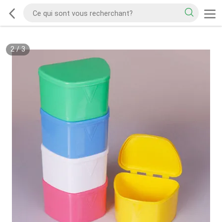
2
/
3